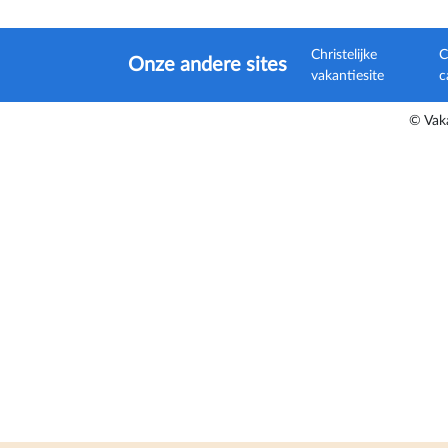
Christelijke
C
Onze andere sites
vakantiesite
c
© Vaka